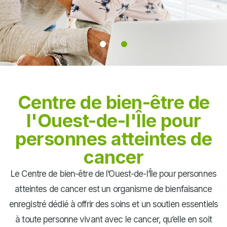
Centre de bien-être de
Évaluez vos besoins
l'Ouest-de-l'Île pour
dès maintenant!
personnes atteintes de
cancer
Utilisez notre nouvel outil, le
ONEBE©, pour identifier
Le Centre de bien-être de l’Ouest-de-l’Île pour personnes
rapidement vos besoins en
atteintes de cancer est un organisme de bienfaisance
matière de bien-être face au
cancer
enregistré dédié à offrir des soins et un soutien essentiels
à toute personne vivant avec le cancer, qu’elle en soit