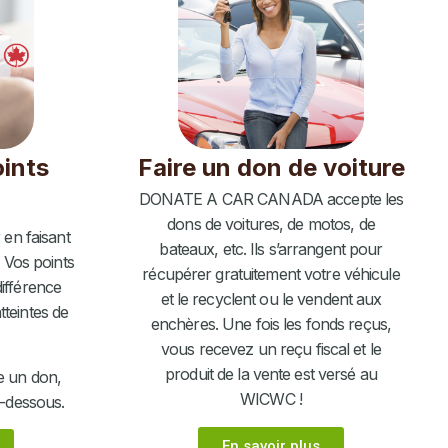
ints
Faire un don de voiture
DONATE A CAR CANADA accepte les
dons de voitures, de motos, de
en faisant
bateaux, etc. Ils s’arrangent pour
 Vos points
récupérer gratuitement votre véhicule
différence
et le recyclent ou le vendent aux
tteintes de
enchères. Une fois les fonds reçus,
vous recevez un reçu fiscal et le
produit de la vente est versé au
re un don,
WICWC !
ci-dessous.
En savoir plus