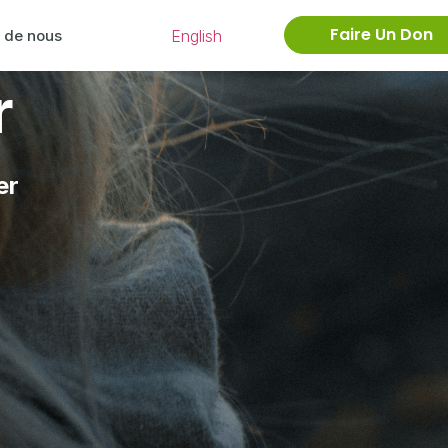
Faire Un Don
English
 de nous
r
er