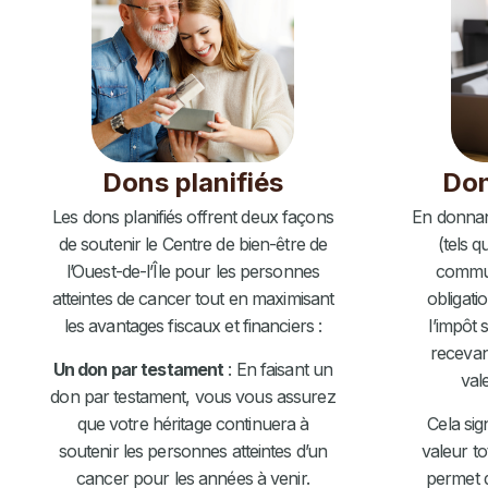
Dons planifiés
Don
Les dons planifiés offrent deux façons
En donnant
de soutenir le Centre de bien-être de
(tels q
l’Ouest-de-l’Île pour les personnes
commun
atteintes de cancer tout en maximisant
obligati
les avantages fiscaux et financiers :
l’impôt 
recevan
Un don par testament
: En faisant un
val
don par testament, vous vous assurez
que votre héritage continuera à
Cela sig
soutenir les personnes atteintes d’un
valeur to
cancer pour les années à venir.
permet d