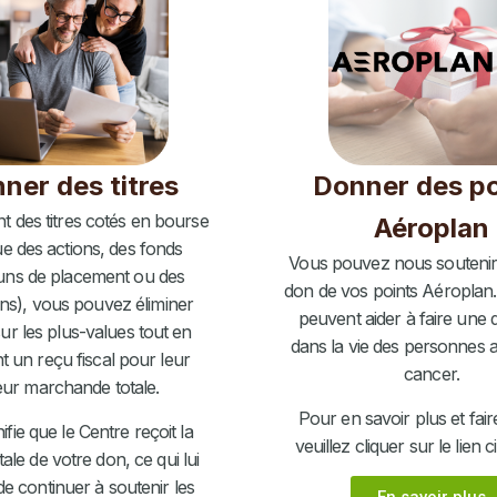
ner des titres
Donner des po
 des titres cotés en bourse
Aéroplan
ue des actions, des fonds
Vous pouvez nous soutenir 
s de placement ou des
don de vos points Aéroplan.
ons), vous pouvez éliminer
peuvent aider à faire une 
sur les plus-values tout en
dans la vie des personnes a
t un reçu fiscal pour leur
cancer.
eur marchande totale.
Pour en savoir plus et fai
nifie que le Centre reçoit la
veuillez cliquer sur le lien 
tale de votre don, ce qui lui
e continuer à soutenir les
En savoir plus